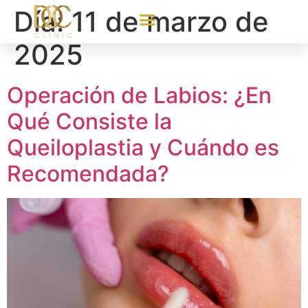
Día:
11 de marzo de
2025
Operación de Labios: ¿En
Qué Consiste la
Queiloplastia y Cuándo es
Recomendada?