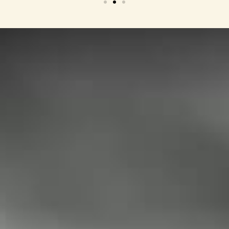
Ann y Fer
" ¡Recomendado 100%! Si estás
pensando en mejorar o cambiar algo,
no dudes en ponerte en contacto con
el Doctor Colombo, vas a quedar
encantada!