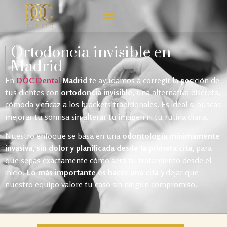
Ortodoncia invisible en
Madrid
En
DOC Dental
Madrid
te ayudamos a corregir la posición de
tus dientes con
ortodoncia invisible
, una alternativa discreta,
cómoda y eficaz a los brackets tradicionales. Es ideal si buscas
mejorar tu sonrisa sin alterar tu imagen ni tu rutina diaria.
Nuestro enfoque se basa en una
odontología mínimamente
invasiva, sin dolor y planificada desde la primera cita
, para
que sepas exactamente cómo será tu tratamiento desde el
inicio.
Lo más importante es hacer una cita
y dejar que
nuestro equipo valore tu caso sin ningún compromiso.