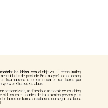
emodelar los labios
, con el objetivo de reconstruirlos,
 necesidades del paciente. En la mayoría de los casos,
o un traumatismo o deformación en sus labios por
joría estética de los labios.
a personalizada, analizando la anatomía de los labios,
po de piel, los antecedentes de tratamientos previos y las
ar los labios de forma aislada, sino conseguir una boca
.