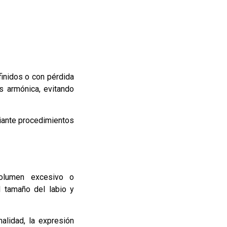
finidos o con pérdida
s armónica, evitando
iante procedimientos
olumen excesivo o
l tamaño del labio y
alidad, la expresión