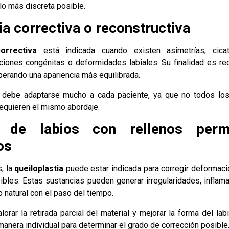
z lo más discreta posible.
ia correctiva o reconstructiva
correctiva
está indicada cuando existen asimetrías, cicat
ciones congénitas o deformidades labiales. Su finalidad es rec
uperando una apariencia más equilibrada.
a debe adaptarse mucho a cada paciente, ya que no todos lo
requieren el mismo abordaje.
n de labios con rellenos per
os
, la
queiloplastia
puede estar indicada para corregir deformac
ibles. Estas sustancias pueden generar irregularidades, inflam
 natural con el paso del tiempo.
alorar la retirada parcial del material y mejorar la forma del la
anera individual para determinar el grado de corrección posible