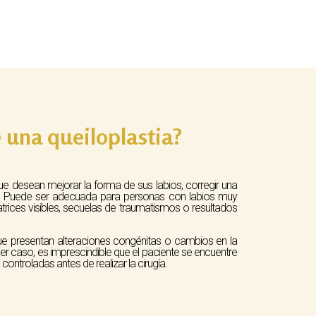
 una queiloplastia?
e desean mejorar la forma de sus labios, corregir una
ia. Puede ser adecuada para personas con labios muy
atrices visibles, secuelas de traumatismos o resultados
 presentan alteraciones congénitas o cambios en la
uier caso, es imprescindible que el paciente se encuentre
ontroladas antes de realizar la cirugía.