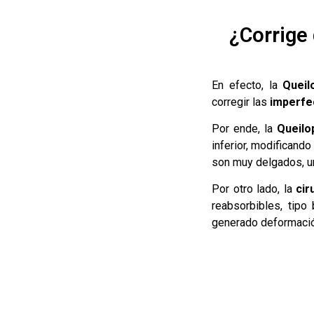
¿Corrige
En efecto, la
Queil
corregir las
imperfec
Por ende, la
Queilop
inferior, modificand
son muy delgados, u
Por otro lado, la
cir
reabsorbibles, tipo
generado deformación