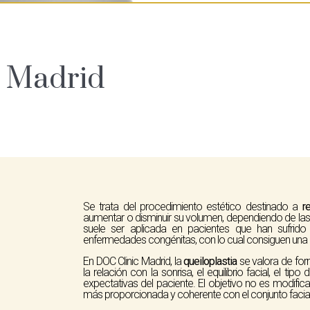
n Madrid
Se trata del procedimiento estético destinado a
r
aumentar o disminuir su volumen, dependiendo de las
suele ser aplicada en pacientes que han sufrid
enfermedades congénitas, con lo cual consiguen una me
En DOC Clinic Madrid, la
queiloplastia
se valora de form
la relación con la sonrisa, el equilibrio facial, el ti
expectativas del paciente. El objetivo no es modific
más proporcionada y coherente con el conjunto facial