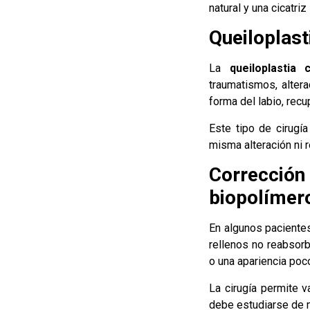
natural y una cicatri
Queiloplast
La
queiloplastia 
traumatismos, altera
forma del labio, rec
Este tipo de cirugí
misma alteración ni 
Correcció
biopolímer
En algunos pacientes
rellenos no reabsorb
o una apariencia poco
La cirugía permite v
debe estudiarse de m