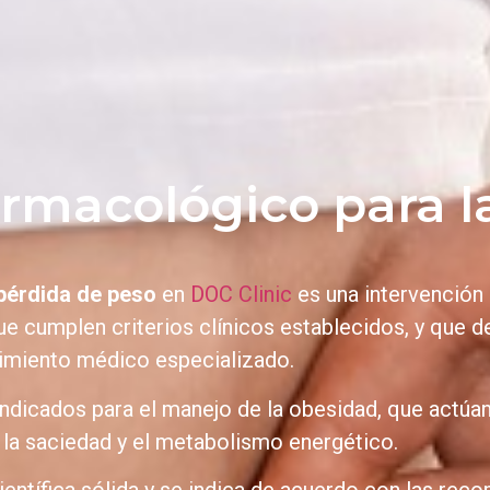
rmacológico para l
 pérdida de peso
en
DOC Clinic
es una intervención 
e cumplen criterios clínicos establecidos, y que 
uimiento médico especializado.
indicados para el manejo de la obesidad, que actúa
, la saciedad y el metabolismo energético.