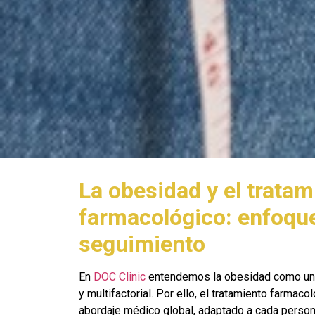
La obesidad y el tratam
farmacológico: enfoqu
seguimiento
En
DOC Clinic
entendemos la obesidad como una
y multifactorial. Por ello, el tratamiento farmaco
abordaje médico global, adaptado a cada persona