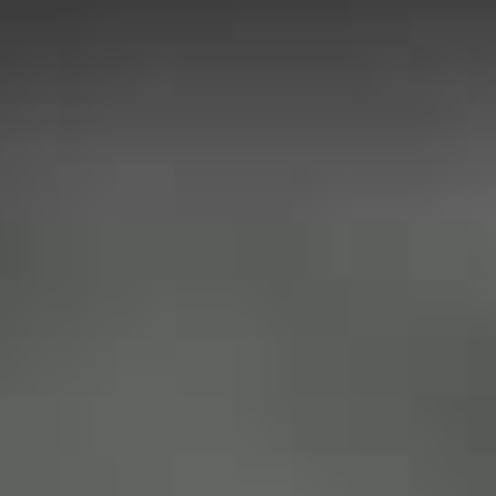
" ¡Recomendado 100%! Si estás
pensando en mejorar o cambiar algo,
no dudes en ponerte en contacto con
el Doctor Colombo, vas a quedar
encantada!