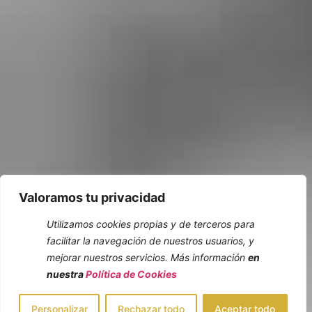
Valoramos tu privacidad
VISÍTANOS
Utilizamos cookies propias y de terceros para
facilitar la navegación de nuestros usuarios, y
mejorar nuestros servicios. Más información
en
nuestra
Política de Cookies
Ven a visitarnos o pide cita
Personalizar
Rechazar todo
Aceptar todo