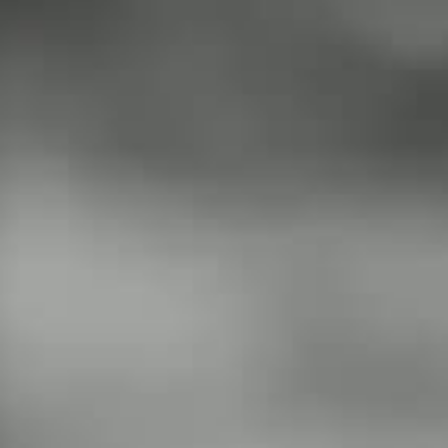
Ann y Fer
" ¡Recomendado 100%! Si estás
pensando en mejorar o cambiar algo,
no dudes en ponerte en contacto con
el Doctor Colombo, vas a quedar
encantada!