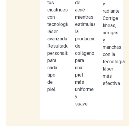
tus
de
y
cicatrices
acné
radiante.
con
mientras
Corrige
tecnología
estimulas
líneas,
láser
la
arrugas
avanzada.
producción
y
Resultados
de
manchas
personalizados
colágeno
con la
para
para
tecnología
cada
una
láser
tipo
piel
más
de
más
efectiva.
piel.
uniforme
y
suave.