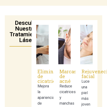
Descubre
Nuestros
Tratamientos
Láser:
Eliminación
Marcas
Rejuvenec
de
de
facial
cicatrices
acné
Luce
Mejora
Reduce
una
la
cicatrices
piel
apariencia
y
más
de
manchas
joven