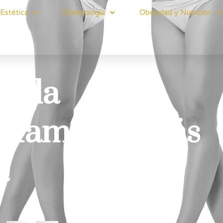
Estética
Odontología
Obesidad y Nutrición
de la
Mamaria: Más
a