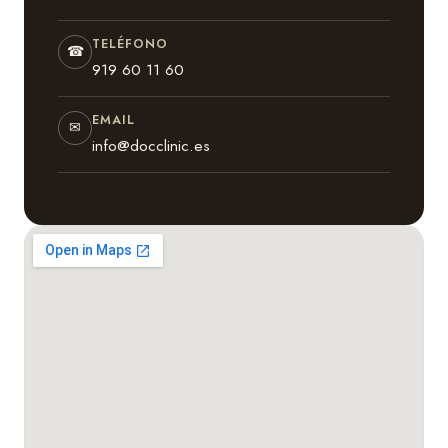
TELÉFONO
☎
919 60 11 60
EMAIL
✉
info@docclinic.es