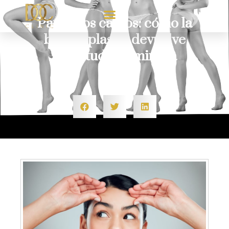
Párpados caídos: cómo la
blefaroplastia devuelve
juventud a la mirada