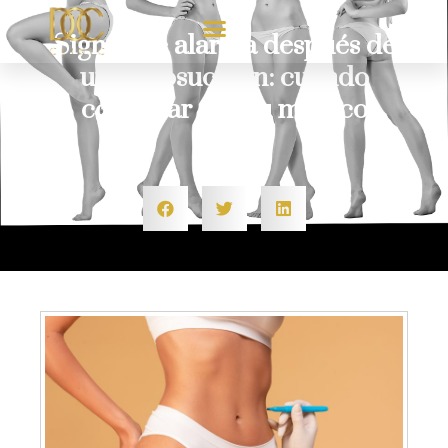
Signos de alarma después de
una liposucción: cuándo
consultar con tu médico