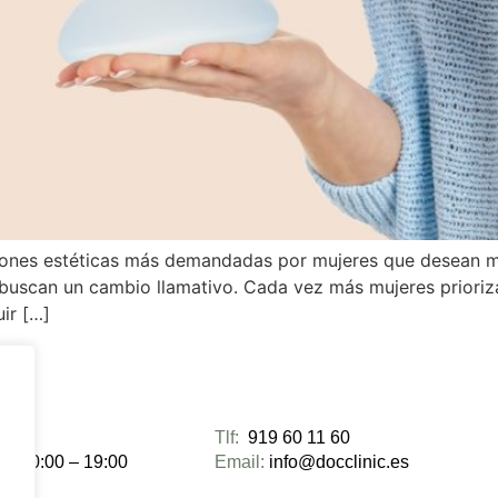
iones estéticas más demandadas por mujeres que desean m
uscan un cambio llamativo. Cada vez más mujeres priorizan
ir […]
ra:
Tlf:
919 60 11 60
es 10:00 – 19:00
Email:
info@docclinic.es