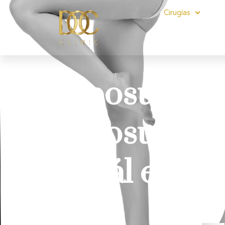
Cirugías
Liposucció
Liposucció
¿cuál escog